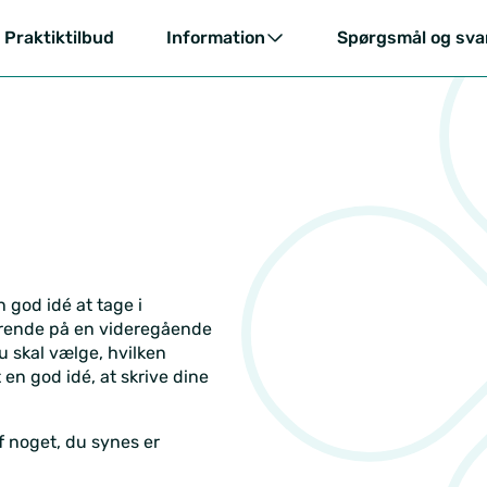
Praktiktilbud
Information
Spørgsmål og sva
n god idé at tage i
derende på en videregående
u skal vælge, hvilken
 en god idé, at skrive dine
af noget, du synes er