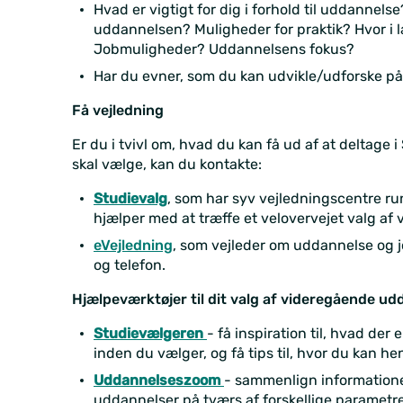
Hvad er vigtigt for dig i forhold til uddanne
uddannelsen? Muligheder for praktik? Hvor i 
Jobmuligheder? Uddannelsens fokus?
Har du evner, som du kan udvikle/udforske p
Få vejledning
Er du i tvivl om, hvad du kan få ud af at deltage i
skal vælge, kan du kontakte:
Studievalg
, som har syv vejledningscentre r
hjælper med at træffe et velovervejet valg a
eVejledning
, som vejleder om uddannelse og j
og telefon.
Hjælpeværktøjer til dit valg af videregående u
Studievælgeren
- få inspiration til, hvad der
inden du vælger, og få tips til, hvor du kan h
Uddannelseszoom
- sammenlign information
uddannelser på tværs af forskellige parametre