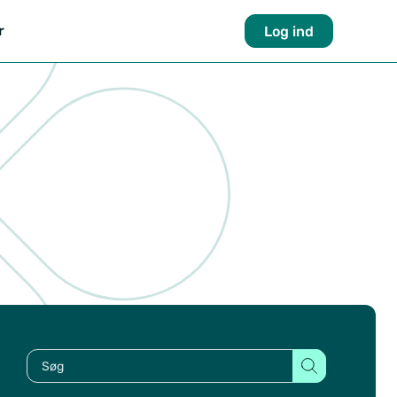
r
Log ind