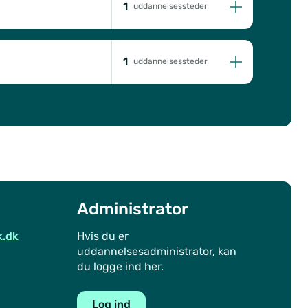
1
uddannelsessteder
1
uddannelsessteder
Administrator
k.dk
Hvis du er
uddannelsesadministrator, kan
du logge ind her.
Log ind